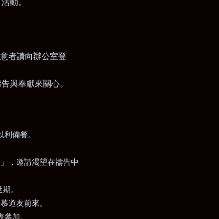
月活動。
，意者請向辦公室登
禱告與奉獻來關心。
以利備餐。
告」，邀請渴望在禱告中
延期。
及慕道友前來。
表參加。