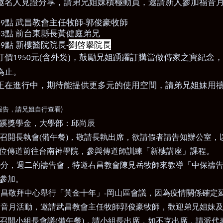
邀名人見證分享，請弟兄姐妹積極動員，邀請新人參加福音
午
點
武昌教會主任牧師
郭俊豪牧師
9
-
午
點
前台東縣長黃健庭弟兄
3
劉啓擧院長
午
點
新樓醫院院長
9
-
訂價
元(含外袋)，鼓勵兄姐踴躍訂購當做傳家之寶紀念
1950
為止。
正在進行中，期待能提供更多元的使用空間，請弟兄姐妹用
)
報告，請兄姐自行查看
蹊獎學金，大學部：邱尚辰
召開長執會
(
備午餐
)
，敬請長執出席，欲請假者請告知辦公室，
位傳道前往台南神學院，參與傳道師訓練「新樓講座」課程。
0
分，週二的禱告會，特邀右昌教會陳見岳牧師來教導「中保禱
參加。
右昌敬拜中心舉行「黃金十年」
-
岡山區會議，因為疫情關係確定
福音月活動，邀請武昌教會主任牧師郭俊豪牧師，歡迎弟兄姐妹
召開小組長會議
(
備午餐
)
，請小組長出席，如不克出席，請派代