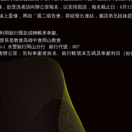
典，欲受洗者請向辦公室報名，以安排面談，報名截止日：
6
月
12
線上靈修，將由「週二禱告會」群組發出連結，邀請弟兄姐妹趕
利用銀行匯款或轉帳來奉獻。
督長老教會高雄中會岡山教會
66-1
永豐銀行岡山分行
銀行代號：
807
會辦公室，告知奉獻者姓名、銀行帳號末
五碼及奉獻科目（如