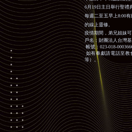
6
月
19
日主日舉行聖禮
每週二至五早上
8:00
有
的線上靈修。
疫情期間，弟兄姐妹可
戶名：財團法人台灣基
帳號：
023-018-00036
如有奉獻請電話至教
等）。