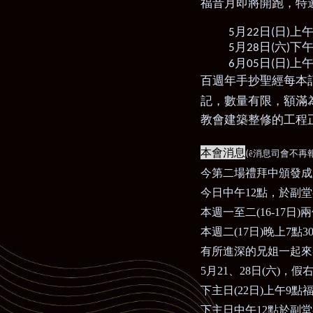
福音月即將開跑，
特
月
日
日
上
5
22
(
)
月
日
六
下
5
28
(
)
月
日
日
上
6
05
(
)
百週年手抄聖經每本
記，數量有限，額滿
教會建築整修的工程
本會消息
(
ê
消息司會不再
今第二場禮拜中頒發成
今日中午
12
點，於副堂
本週一至二
(16-17
日
)
兩
本週二
(17
日
)
晚上
7
點
3
有所進深的兄姐一起來
5
月
21
、
28
日
(
六
)
，假
下主日
(22
日
)
上午
9
點
下主日中午
12
點於副堂