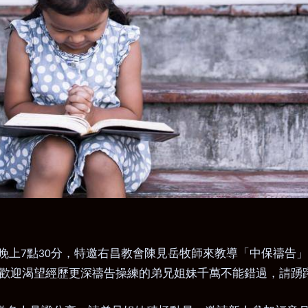
晚上
點
分
，特邀右昌教會陳見岳牧師來教導「中保禱告」
7
30
，歡迎渴望經歷更深禱告操練的弟兄姐妹千萬不能錯過，請踴