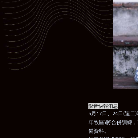
影音快報消息
月
日、
日
週二
5
17
24
(
)
年牧區)將合併訓練
備資料。