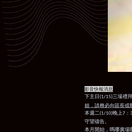
影音快報消息
下主日
三場禮
(1/15)
姐，請務必向區長或
本週二
晚上
：
(1/10)
7
守望禱告。
本月開始
，嗎哪廣場