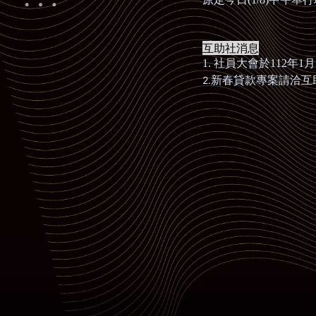
互助社消息
1.
社員大會於
112
年
1
月
​​​​​​​2.
新春貸款專案請洽互