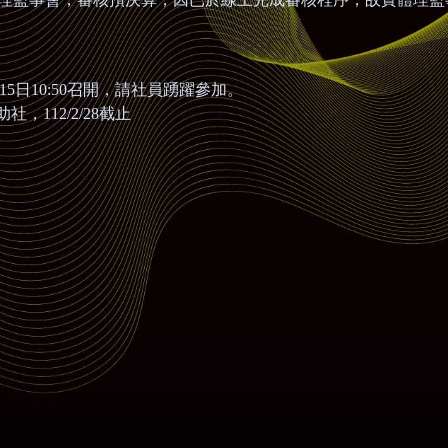
15
日
10:50
召開，請社員踴躍參加。
助社，
112/2/28
截止