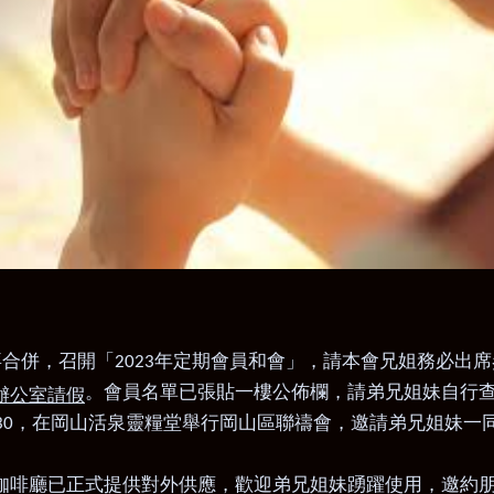
拜合併，召開「
年定期會員和會」，請本會兄姐務必出席
2023
。會員名單已張貼一樓公佈欄，請弟兄姐妹自行
辦公室請假
，在岡山活泉靈糧堂舉行岡山區聯禱會，
邀請弟兄姐妹一
30
咖啡廳已正式提供對外供應，歡迎弟兄姐妹踴躍使用，邀約