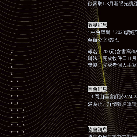
欲索取
1-3
月新眼光讀
教界消息
1.
中會舉辦「
2023
讀經
至辦公室登記。
報名：
200
元
(
含書寫稿
辦法：完成收件日
11
月
獎勵：完成者個人手寫
區會消息
​​​​​​​1.
岡山區會訂於
2/24-2
滿為止。詳情報名單請
協會消息
原定今日
(1/8)
中午舉行