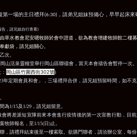
復第一場的主日禮拜
，請弟兄姐妹預備心，早早起床來
(6:30)
)
報告，請兄姐自行查看
由草水教會尼安嗯牧師於會中證道，欲為教會增建牧師館二樓
奉獻袋，請兄姐關心。
乙次。
於岡山活泉靈糧堂舉行岡山區聯禱會，當天本會禱告會暫停一次
岡山區竹圍西街
302
號
址：
)
23
年定期會員和會」，三場禮拜合併，請兄姐預留時間，如不克
。
間為
1/15
及
1/29
，請兄姐留意。
教會將差派短宣隊前來本會進行疫情後的第一次宣教行動，目前
葉牧師報名，至
1/15(
日
)
止。
聯，請禮拜結束後至一樓索取。欲購門聯者，請洽辦公室，每份