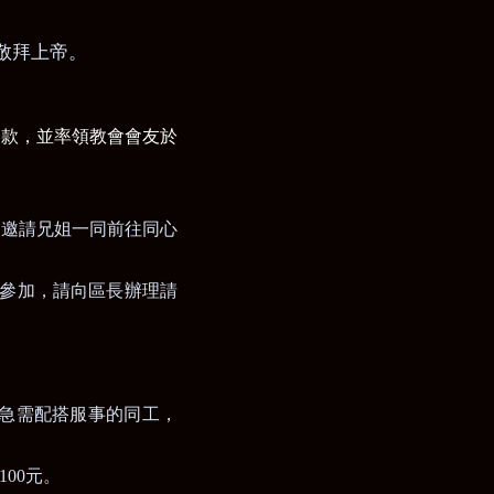
敬拜上帝。
募款，並率領教會會友於
。邀請兄姐一同前往同心
參加，請向區長辦理請
急需配搭服事的同工，
100
元。