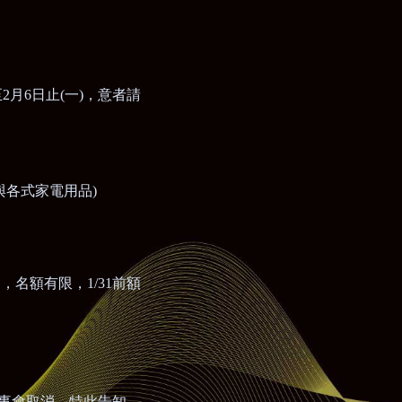
至
2
月
6
日止
(
一
)
，意者請
與各式家電用品
)
加，名額有限，
1/31
前額
事會取消，特此告知。