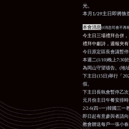
光。
本月
主日即將恢
1/29
本會消息
(
ê
消息司會不再
今主日三場禮拜合併，
禮拜中獻詩，週報夾有
今日原定區長會議暫停
本週二
(1/10)
晚上
7:30
為岡山守望禱告。
(
地
下主日
(15
日
)
舉行「
20
假。
下主日長執會暫停乙次
元月份主日午餐安排時
2/2-6(
四
~
一
)
韓國三一
即日起有意參與者請向
教會贈送每戶一張小春