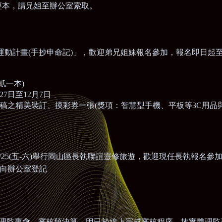
經本，請兄姐至辦公室索取。
運動計畫
(
手抄申命記
)
」，歡迎弟兄姐妹報名參加，報名即日起
紙一本
)
27
日至
12
月
7
日
稿之精美裝訂、摸彩券一張
(
獎項：智慧型手機、平板等
3C
用品
/25
(
五-六)舉行岡山區長執聯誼靈修旅遊
，歡迎現任長執報名參
向辦公室登記
理監事會，審核預決算，因已於線上完成審核程序，故實體理監