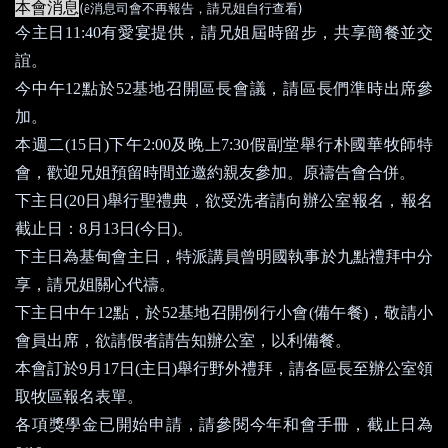
本會消息
(
)
ê
消息司會不再報告，請兄姐自行查看
今主日
11:40
有愛宴提供，請兄姐屆時留步，共享簡餐並交
誼。
今中午
12
點於
52
基地召開區長會議，請區長們準時出席參
加。
本週二
(15
日
)
下午
2:00
及晚上
7:30
假副堂舉行朴國華牧師特
會，歡迎兄姐預留時間並邀約親友參加。原禱告會合併。
下主日
(20
日
)
舉行聖禮典，欲受洗者請向辦公室報名，報名
截止日：
8
月
13
日
(
今日
)
。
下主日為基甸會主日，特派講員曾明國執事於九點禮拜中分
享，請兄姐關心代禱。
下主日
中午
12
點，於
52
基地召開例行小會
(
備午餐
)
，敬請小
會員出席，欲請假者請告知辦公室，以利備餐。
本會訂於
9
月
17
日
(
主日
)
舉行野外禮拜，請各區長至辦公室領
取牧區報名表單。
各項獎學金已開始申請，請參閱今年和會手冊，截止日
為