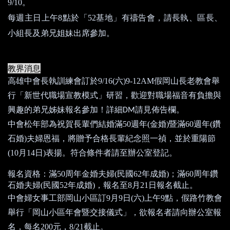
9/10
。
每週主日上午
8
點於「
52
基地」有禱告會，請長執、區長、
小組長及弟兄姐妹出席參加。
教界消息
高雄中會長執訓練會訂於
9/16(
六
)9-12AM
假岡山長老教會舉
行
「新世代職場宣教模式」研習，歡迎對職場福音有負擔與
興趣的弟兄姊妹報名參加！詳細
請見佈告欄。
DM
中會松年部為祝賀長輩們結婚滿
50
週年
(
金婚
)
暨滿
60
週年
(
鑽
石婚
)
夫婦恩福，將贈予合格長輩紀念照一禎，並於重陽節
(10
月
14
日
)
表揚。符合條件者請至辦公室登記。
報名資格：滿
50
周年金婚夫婦
(
民國
62
年成婚
)
；滿
60
周年鑽
石婚夫婦
(
民國
52
年成婚
)
，報名至
8
月
21
日報名截止。
中會婦女事工部岡山小區訂
9
月
9
日
(
六
)
上午
9
點，假路竹教會
舉行「岡山小區年會暨交接儀式」，欲報名者請向辦公室報
名，每名
200
元，
8/21
截止。