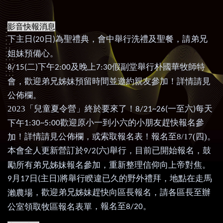
影音快報消息
下主日
日
為聖禮典，會中舉行洗禮及聖餐，請弟兄
(20
)
姐妹預備心。
二
下午
及晚上
假副堂舉行朴國華牧師特
8/15(
)
2:00
7:30
會，歡迎弟兄姊妹預留時間並邀約親友參加！詳情請見
公佈欄。
2023
「兒童夏令營」終於要來了！
一至六
每天
8/21~26(
)
歡迎原小一到小六的小朋友趕快報名參
下午
1:30~5:00
！詳情請見公佈欄，或索取報名表！報名至8/17(四)。
加
本會全人更新營訂於
六
舉行，目前已開始報名，鼓
9/2(
)
勵所有弟兄姊妹報名參加，重新整理信仰向上帝對焦。
月
日
主日
將舉行睽違已久的野外禮拜，地點在走馬
9
17
(
)
，
歡迎弟兄姊妹趕快向區長報名
，請各區長
至辦
瀨農場
，
報名至
。
公室領取牧區報名表單
8/20