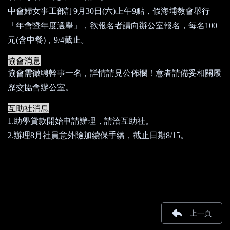
中會婦女事工部訂
9
月
30
日
(
六
)
上午
9
點，假海埔教會舉行
「年會暨年度選舉」，欲報名者請向辦公室報名，每名
100
元
(
含中餐
)
，
9/4
截止。
協會消息
協會需徵聘幹事一名
，詳情請見公佈欄！意者請備妥相關履
歷交協會辦公室。
互助社消息
1.助學貸款開始申請辦理，請洽互助社。
2.辦理
8
月社員意外險加續保手續，截止日期
8/15
。
上一頁