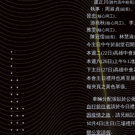
盧正川
(
)
路竹高中校長
執事：周淑貞
(
)
組長
晉忠
、
(
)
核心同工
游燕秋
、李
(
)
核心同工
雅雯
、
(
)
核心同工
陳冠儒
林慧淑
(
)、
組長
今主日中午於副堂召開
本週二
(22
日
)
高雄中會
本週六
(26
日
)
上午
9-12
下主日
(27
日
)
高雄中會
本會主日禮拜也將至
報夾頁之黃色單張。
車輛分配張貼於公佈
自行前往者
請於今日禮
因疫情之故
，請兄姐記
月
日
主日
三場禮
10
4
(
)
辦公室請假
。