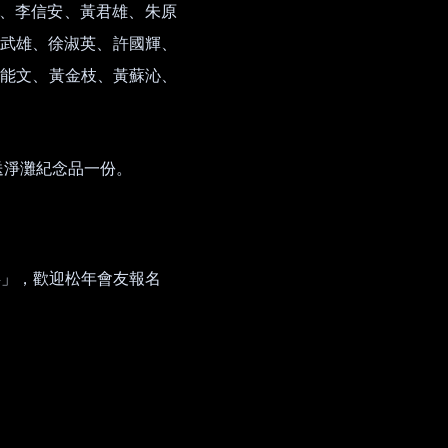
、李信安、黃君雄、朱原
武雄、徐淑英、許國輝、
吳能文、黃金枝、黃蘇沁、
送淨灘紀念品一份。
拜」，歡迎松年會友報名