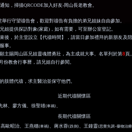
通知，掃描
QRCODE
加入好友
-
岡山長老教會。
堂舉行守望禱告會，歡迎對禱告有負擔的弟兄姐妹自由參加。
兄姐提供探訪對象
(
家庭
)
，如有需要，可至辦公室登記。
束後，於主堂設立【代禱時間】，請當日參加禮拜的新朋友及
服事。
8
願主賜岡山
區
兄姐靈魂體勇壯，為主成就大事。名單列於第
頁
月份教會行事曆，請兄姐自行參閱。
的肢體代禱，求主醫治並保守他們。
近期代禱關懷區
先林、廖方儀、徐聖雄
、
(
)
車禍
長期代禱關懷區
高歐昭治、王燕穗
、蔣水蓉
、王鐘靈
(
)
(
)
(
-
、
車禍
跌倒
思覺失調
藥物治療