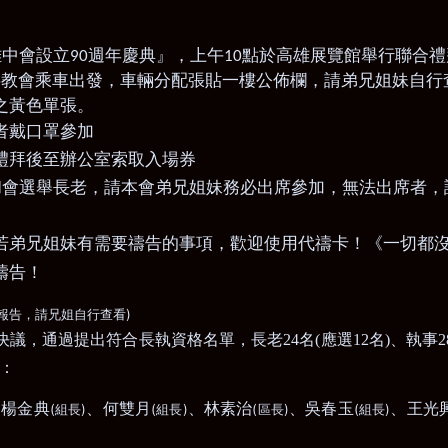
雄中會設立
週年慶典』，上午
點於高雄展覽館舉行聯合禮
90
10
半教會乘車出發，車輛分配張貼一樓公佈欄，請弟兄姐妹自行
之黃色單張。
者戴口罩參加
禮拜後至辦公室索取入場券
和會選舉長老，請本會弟兄姐妹務必出席參加，無法出席者，
若弟兄姐妹有需要禱告的事項，歡迎使用代禱卡！《一切都
禱告！
)
報告，請兄姐自行查看
決議，通過提出符合長執資格名單，長老
24
名
(
應選
12
名
)
、執事
2
：
、楊金典
、何雙月
、林素治
、
吳春玉
、王光
(
)
(
)
(
)
(
)
組長
組長
區長
組長