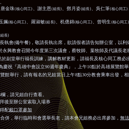
、
、唐金珠
、謝主恩
、
鄧月姿
、吳仁筆
(
)
(
)
(
)
(
)
核心同工
組長
組長
核心同工
玉姵
、
羅淑敏
、机
僡
錦
、曾明生
(
)
(
)
(
)
(
核心同工
組長
核心同工
核心同工
(
)
組長
長執會
(
備午餐
)
，敬請長執出席，欲請假者請告知辦公室，以利
於永興教會召開今年度第三次議會，蔡牧師、葉牧師及代議長老
點於副堂舉行福長訓練，講解教材更新，請福長及核心同工務必
為慶祝『高雄中會設立
90
週年慶典』，上午
10
點於高雄展覽館舉
展覽館舉行，請有報名的兄姐當日上午
8
點
30
分教會乘車出發，相
欄，請兄姐自行查看。
拜後至辦公室索取入場券
戴口罩參加
得配
無
拜合併，
舉行臨時和會選舉長老
，請本會兄姐務必出席參加，