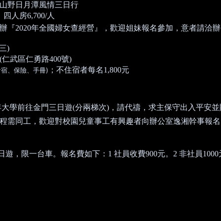
山野日月潭風情三日行
、四人房
6,700/
人
辦『
2020
年全國婦女查經營』，歡迎姐妹報名參加，意者請洽辦
三
)
(
仁武區仁勇路
400
號
)
；不住宿者每名
1,800
元
)
食宿、保險、手冊
年大學前往金門三日遊
(
分兩梯次
)
，請代禱，求主保守出入平安並
程需同工，歡迎對校園兒童事工有興趣者向辦公室逸湘幹事報名
日遊，限一台車。報名費如下：
1
社員收費
900
元。
2
非社員
1000