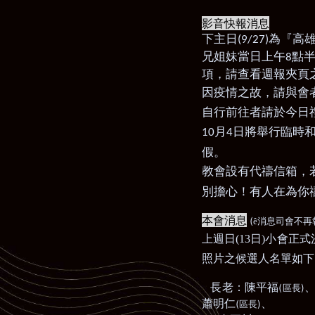
影音快報消息
下主日
為『高
(9/27)
兄姐妹當日上午
點
8
項，請查看週報夾頁
因疫情之故，請與會
自行前往者請於今日
月
日將舉行臨時
10
4
假。
教會設有代禱信箱，
別擔心！有人在為你
本會消息
(
ê
消息司會不再
上週日
(13
日
)
小會正式
照片之候選人名單如下
長老：陳平福
(
)
區長
蕭明仁
、
(
)
區長