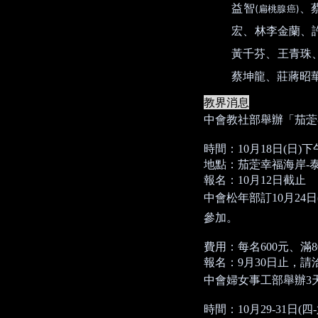
益智
、
(
)
扁桃腺癌
宏、林李金蘭、
黃千芬、王青珠
蔡坤龍、莊蔣昭
教界消息
中會教社部舉辦「茄萣
時間：
10
月
18
日
(
日
)
下
地點：茄萣幸福海岸
-
報名：
10
月
12
日截止
中會松年部訂
10
月
24
日
參加。
費用：每名
600
元、滿
8
報名：
9
月
30
日止，請
中會婦女事工部舉辦
3
時間：
10
月
29-31
日
(
四
-