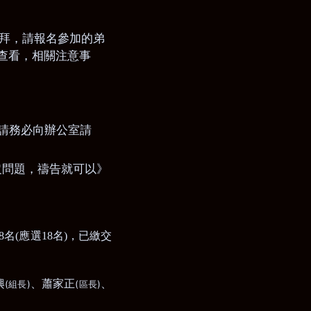
拜，請報名參加的弟
查看，相關注意事
請務必向辦公室請
沒問題，禱告就可以》
8
名
(
應選
18
名
)
，已繳交
興
、蕭家正
、
(
)
(
)
組長
區長