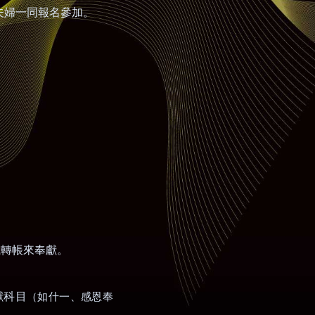
夫婦一同報名參加。
或轉帳來奉獻。
獻科目
（如什一、感恩奉