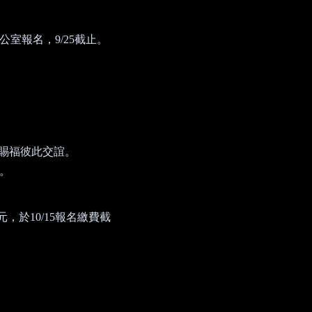
公室報名，
9/25
截止。
賜福彼此交誼。
。
元，於
10/15
報名繳費截