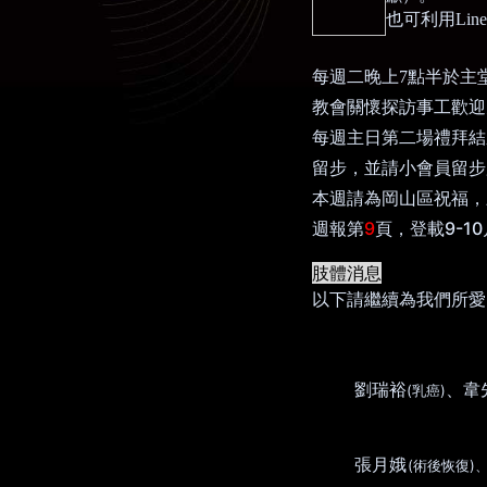
也可利用
Line
每週二晚上
7
點半於主
教會關懷探訪事工歡迎
每週主日第二場禮拜結
留步，並請小會員留步
本週請為岡山
區
祝福，
9
9-10
週報第
頁，登載
肢體消息
以下請繼續為我們所愛
劉瑞裕
、韋
(
)
乳癌
張月娥
(
)
術後恢復