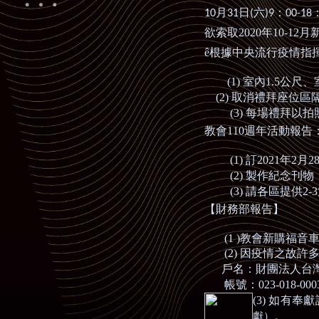
月
日
六
：
10
31
(
)9
00-18
欲索取
2020
年
10-12
月
ê
根據中央流行疫情指
(1)
室內
1.5
公尺、
(
2)
取消禮拜座位區
(3)
每場禮拜以拍
教會
110
週年活動報告
(1)
訂
2021
年
2
月
2
(2)
製作紀念刊物
(3)
請各區提供
2-3
【財務部報告】
(1 )
教會新購福音
(2)
因疫情之故許
戶名：財團法人台灣
帳號：
023-018-00
(3)
如有奉獻
。
獻）