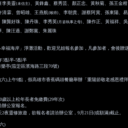
蔡李美靈
、黃鋒鑫、蔡秀芸、顏正忠、黃秋菊、孫王金柑
(
)
未信主
許清霖、曾昭雄、王燕航
、李朝貴、謝蔡阿賞、孫東陽、易
(
)
喉癌
、陳龔好珠、陳丹珠、李秀英
、陳作正、黃福祥、
(
)
月姿執事之母
華、陳汪過、謝鄭黨、朱麗珠
-
幸福海岸」淨灘活動，歡迎兄姐報名參加，凡參加者，會後贈
午
3
點半
-5
點半
泰樂亭
(
茄萣區濱海路三段
70
號
)
(
六
)
上午
9
點，假高雄市香蕉碼頭餐廳舉辦「重陽節敬老感恩禮
0
歲以上松年長者免繳費
(29
年次
)
洽辦公室報名。
天
2
夜靈修旅遊，欲報名者請洽辦公室，
9
月
21
日
(
或額滿
)
截止。
六
)