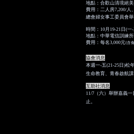
地點：合歡山清境絕美
費用：二人房
7,200/
人
總會婦女事工委員會舉
時間：
10
月
19-21
日
(
一
-
地點：中華電信訓練所
費用：每名
3,000
元
(
含
協會消息
本週一
-
五
(21-25
日
)
松
生命教育、青春啟航課
互助社消息
11/7
（六）舉辦嘉義一
止。