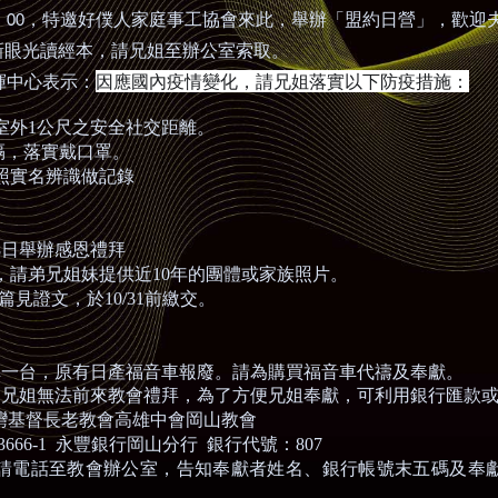
：
，特邀好僕人家庭事工協會來此，舉辦「盟約日營」，歡迎
00
新眼光讀經本，請兄姐至辦公室索取。
因應國內疫情變化，請兄姐落實以下防疫措施：
揮中心表示：
室外
1
公尺之安全社交距離。
隔，落實戴口罩。
照實名辨識做記錄
：
8
日舉辦感恩禮拜
，請弟兄姐妹提供近
10
年的團體或家族照片。
篇見證文，於
10/31
前繳交。
車一台，原有日產福音車報廢。請為購買福音車代禱及奉獻。
多兄姐無法前來教會禮拜，為了方便兄姐奉獻，可利用銀行
匯款
基督長老教會高雄中會岡山教會
03666-1
永豐銀行岡山分行
銀行代號：
807
請電話至教會辦公室，告知奉獻者姓名、銀行帳號
末五碼及奉