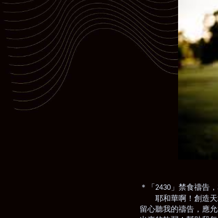
＊「
」禁食禱告，
2430
耶和華啊！創造天
留心聽我的禱告，應允