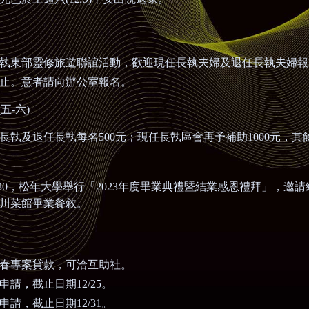
執東部靈修旅遊聯誼活動，歡迎現任長執夫婦及退任長執夫婦報
止。意者請向辦公室報名。
(
五
-
六
)
長執及退任長執每名
500
元；現任長執區會再予補助
1000
元，其
30
，松年大學舉行「
2023
年度畢業典禮暨結業感恩禮拜」，邀請
川菜館畢業餐敘。
春專案貸款，可洽互助社。
申請，截止日期
12/25
。
申請，截止日期
12/31
。