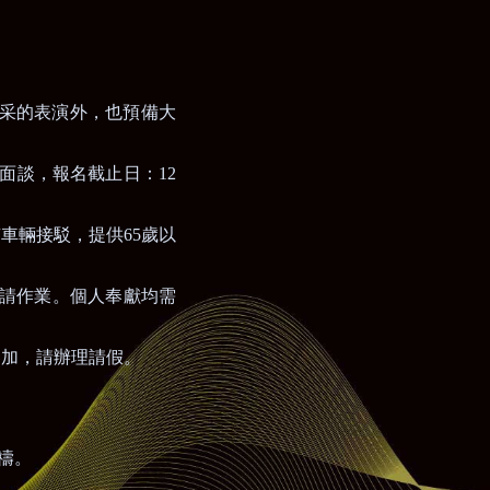
采的表演外，也預備大
面談，報名截止日：
12
有車輛接駁，提供
65
歲以
請作業。個人奉獻均需
參加，請辦理請假。
禱。