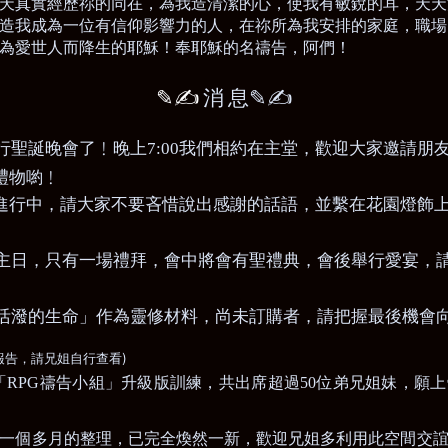
天真實經歷祢的同在，為我造清潔的心，使我有敏銳的耳，天天
造我成為一位有信仰影響力的人，在祢所為我安排的家庭，職場
為愛世人而降生的耶穌！奉耶穌的名禱告，阿們！
✎✍
消
息
✎✍
行聖誕晚會了
﹗晚上7:00我們相約在主堂，歡迎大家邀請朋
禮物喲﹗
進行中，請大家不要吝惜說出感謝的話語，並繫在花園燈飾
為聖誕主日，只有一場禮拜，會中將會有聖禮典，會後舉行愛宴
活潑的生命」作為靈修材料，尚未訂購者，請把握最後機會
)
報告，請兄姐自行查看
「
RPG
禱告小組」升級版訓練，共出席超過
50
位弟兄姐妹，願上
一個多月的整理，已完全煥然一新，歡迎兄姐多利用此空間交