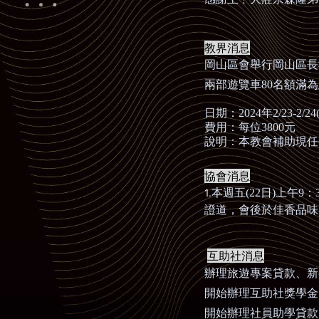
教界消息
岡山區會舉行岡山區長
兩部遊覽車
80
名額滿為
日期：
2024
年
2/23-2/24
費用：每位
3800
元
說明：本教會補助現任
協會消息
​​​​​​​1.
本週五
(22
日
)
上午
9
：
證道，會後於
佳香品味
互助社消息
辦理旅遊專案貸款、新
開始辦理互助社獎學金
開始辦理社員助學貸款