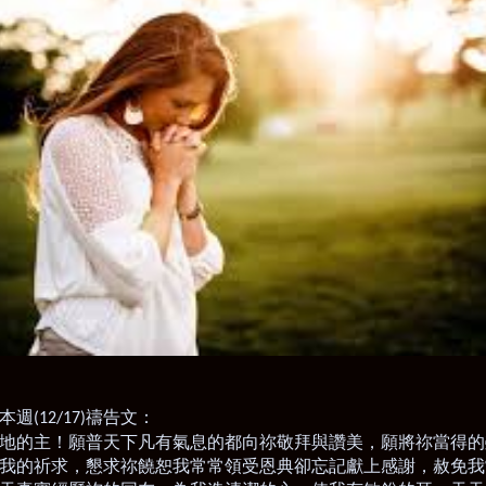
本週
禱告文：
(12/17)
地的主！願普天下凡有氣息的都向祢敬拜與讚美，願將祢當得的
我的祈求，懇求祢饒恕我常常領受恩典卻忘記獻上感謝，赦免我