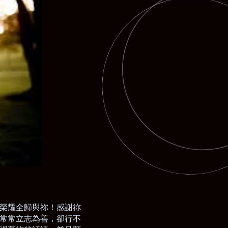
榮耀全歸與祢！感謝祢
常常立志為善，卻行不