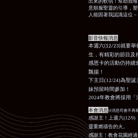
出來的軟弱！幫助我每
意順服聖靈的引導，塑
人能因著我認識這位－
影音快報消息
本週六
就要舉
(12/23)
生，有精彩的節目及
感恩卡的活動仍持續
飄揚！
下主日(12/24)
妹預留時間參加！
2024
年教會將採用「
本會消息
(
ê
消息司會不再
感謝主！上週六
(12/9)
靈重燃禱告的火。
感謝主
﹗教會花園經過