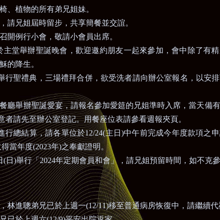
椅、植物的所有弟兄姐妹。
，請兄姐屆時留步，共享簡餐並交誼。
召開例行小會，敬請小會員出席。
於主堂舉辦聖誕晚會，歡迎邀約朋友一起來參加，會中除了有精
穌的降生。
舉行聖禮典，三場禮拜合併，欲受洗者請向辦公室報名，以安排
餐廳舉辦聖誕愛宴，請報名參加愛筵的兄姐準時入席，當天備
意者請先至辦公室登記。用餐座位表請參看週報夾頁。
進行總結算，請各單位於
12/24(
主日
)
中午前完成今年度款項之申
取得當年度
(2023
年
)
之奉獻證明。
日
(
日
)
舉行「
2024
年定期會員和會」，請兄姐預留時間，如不克
，林進聰弟兄已於上週一
(12/11)
移至普通病房恢復中，請繼續代
兄已於上週六
(12/9)
平安出院返家。