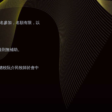
名參加，名額有限，以
餘則無補助。
總校阮介民牧師於會中