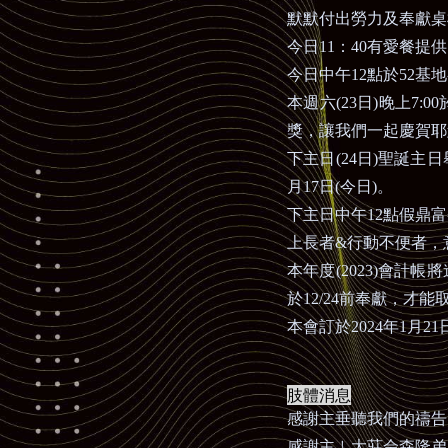
默默付出勞力及奉獻桌
今日
11
：
40
有愛餐提供
今日
中午
12
點於
52
基地
本週六
(23
日
)
晚上
7:00
獎，讓我們一起慶賀耶
下主日
(24
日
)
聖誕主日
月
17
日
(
今日
)
。
下主日中午
12
點假鼎富
上長者
&
行動不便者，
本年度
(2023)
會計帳將
於
12/24
前奉獻，才能
本會訂於
2024
年
1
月
21
肢體消息
感謝主垂聽我們的禱告
感謝主
﹗
大莊佘森隆弟