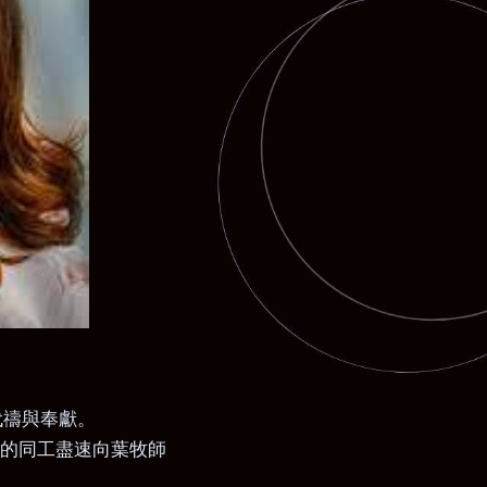
代禱與奉獻。
的同工盡速向葉牧師