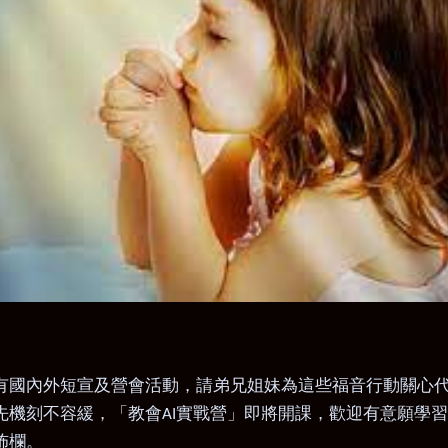
有國內外短宣及營會活
動，請弟兄姐妹為這些福音行動關心
先機刻不容緩
，
「
教會
實戰營
」
即將開課
，
歡迎有意願學習
AI
佈欄。