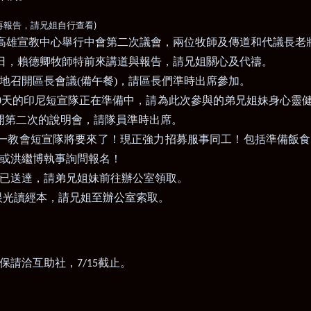
)
再報告，請兄姐自行查看
高雄宣教中心舉行中會第二次議會，兩位牧師及傳道和代議長老
日，賴德卿牧師特前來講道與報告，請兄姐關心及代禱。
地召開區長會議
(
備午餐
)
，請區長們準時出席參加。
0
天的印尼短宣隊正在準備中
，
請為此次參與的弟兄姐妹身心靈
開第二次的說明會，請隊員準時出席。
一教會短宣隊將要來了！現正強力招募服事同工！包括準備飯食
或洪繼博執事詢問報名！
已送達
，
請弟兄姐妹前往辦公室領取。
眼光讀經本，請兄姐至辦公室索取。
保請洽互助社，
截止。
7/15