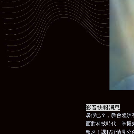
影音快報消息
暑假已至
，
教會陸續
面對科技時代
，
掌握
﹗課程詳情見公
報名