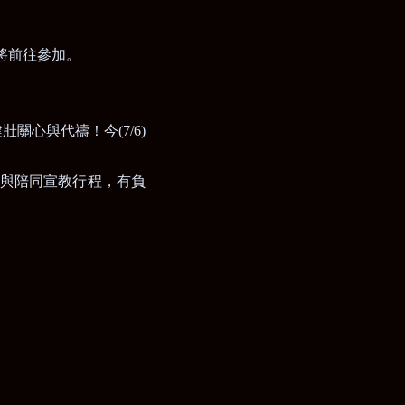
將前往參加。
健壯關心與代禱！今
(7/6)
與陪同宣教行程
，
有負