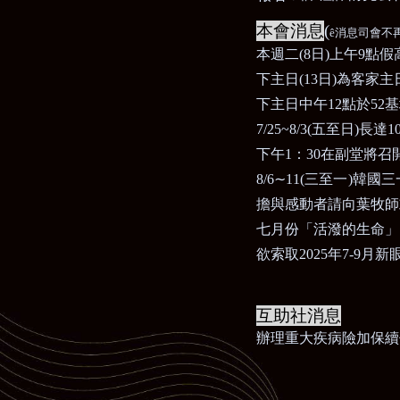
本會消息
(
ê
消息司會不
本週二
(8
日
)
上午
9
點假
下主日
(13
日
)
為客家主
下主日中午
12
點於
52
基
7/25~8/3(
五至日
)
長達
1
下午
1
：
30
在副堂將召
8/6
∼
11(
三至一
)
韓國三
擔與感動者請向葉牧師
七月份「活潑的生命」
欲索取
2025
年
7-9
月新
互助社消息
辦理重大疾病險加保續