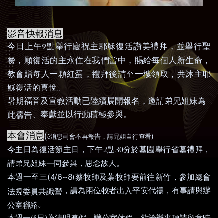
影音快報消息
今日上午
點舉行慶祝主耶穌復活讚美禮拜，並舉行聖
9
餐，願復活的主永住在我們當中，賜給每個人新生命，
教會贈每人一顆紅蛋，禮拜後請至一樓領取，共沐主耶
穌復活的喜悅。
暑期福音及宣教活動已陸續展開報名
，
邀請
弟兄姐妹為
、
奉獻並以行動積極參與。
此禱告
本會消息
(
)
ê
消息司會不再報告，請兄姐自行查看
今主日為復活節主日，下午
2
點
30
分於墓園舉行省墓禮拜，
請弟兄姐妹一同參與，思念故人。
本週一至三
(4/6~8)
蔡牧師及葉牧師要前往新竹
，
參加總會
，
請為兩位牧者出入平安代禱
，
有事請與辦
法規委員共識營
。
公室聯絡
本週一
(6
日
)
為清明連假，辦公室休假，欲洽辦事項請留意時