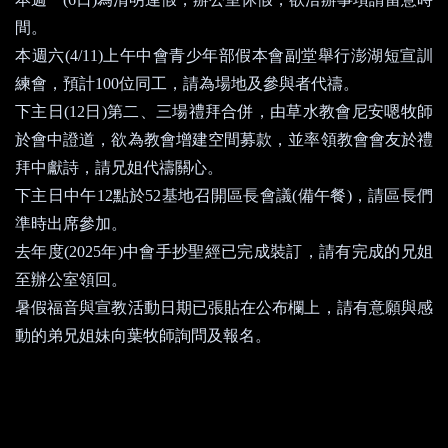
間。
本週六
(4/11)
上午中會青少年部假本會副堂舉行澎湖短宣訓
練會，預計
100
位同工
，
請為場地及參與者代禱。
下主日
(12
日
)
第二、三場禮拜合併，由草水教會尼安嗯牧師
於會中證道，欲為教會增建空間募款，並率領教會會友於禮
拜中獻詩，請兄姐代禱關心。
下主日中午
12
點於
52
基地召開區長會議
(
備午餐
)
，請區長們
準時出席參加。
去年度
(2025
年
)
中會手抄聖經已完成裝訂，請有完成的兄姐
至辦公室領回。
暑假福音與宣教活動日期已張貼在公布欄上
，
請有意願與感
動的弟兄姐妹向葉牧師詢問及報名
。