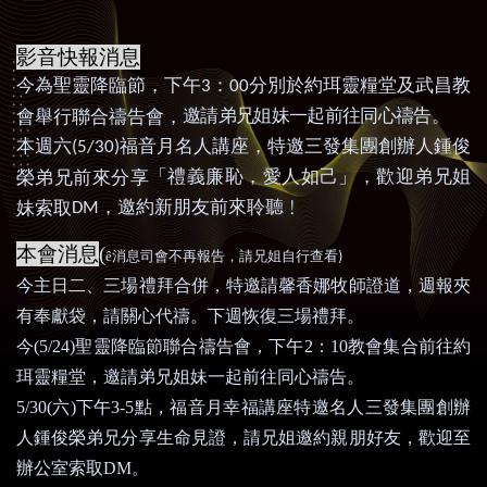
影音快報消息
今為聖靈降臨節，下午
：
分別於約珥靈糧堂及武昌教
3
00
邀請弟兄姐妹一起前往同心禱告。
會舉行聯合禱告會，
本週六
福音月名人講座
，
特邀三發集團創辦人鍾俊
(5/30)
「禮義廉恥
，
愛人如己」
，
歡迎弟兄姐
榮弟兄前來分享
，
邀約新朋友前來聆聽﹗
妹索取
DM
本會消息
(
)
ê
消息司會不再報告，請兄姐自行查看
今主日二、三場禮拜合併，特邀請馨香娜牧師證道
，
週報夾
有奉獻袋，請關心代禱。下週恢復三場禮拜。
今
(5/24)
聖靈降臨節聯合禱告會，下午
2
：
10
教會集合前往約
珥靈糧堂，邀請弟兄姐妹一起前往同心禱告。
5/30(
六
)
下午
3-5
點，福音月幸福講座特邀名人
三發集團創辦
人鍾俊榮弟兄
分享生命見證，請兄姐邀約親朋好友，歡迎至
辦公室索取
DM
。