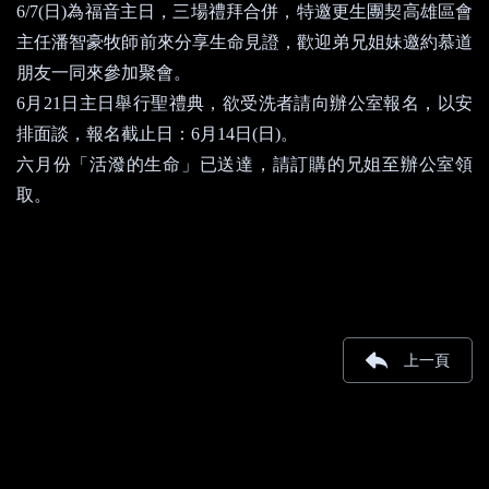
6/7(
日
)
為福音主日，三場禮拜合併
，
特邀更生團契高雄區會
主任潘智豪牧師前來分享生命見證，歡迎弟兄姐妹邀約慕道
朋友一同來參加聚會。
6
月
21
日主日舉行聖禮典，欲受洗者請向辦公室報名，以安
排面談，報名截止日：
6
月
14
日
(
日
)
。
六月份
「
活潑的生命
」
已送達
，
請訂購的兄姐至辦公室領
取
。
上一頁