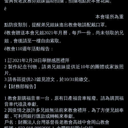
金典長老及雅芬姐妹協助拍攝，拍攝地點於本會花園。
中央流行疫情指揮中心公布秋冬防疫專案，要求自
12
月
1
ê
日起，
民眾進出
8
大類場所須強制戴口罩
，
本會場所為重
點防疫類別，提醒弟兄姐妹進出教會敬請配戴口罩。
每戶一份
ê
教會贈送本會兄姐
2021
年月曆，
，尚未領取的兄
姐，會後請至一樓自由索取。
ê
教會
110
週年活動報告：
1
訂
2021
年
2
月
28
日舉辦感恩禮拜
2
製作紀念刊物，請弟兄姐妹提供近
10
年的團體或家族照
片。
3
請各區提供
2-3
篇見證文，於
10/31
前繳交。
ê
【財務部報告】
1
教會新購福音車一台，原有日產福音車報廢。請為購買福
音車代禱及奉獻。
2
因疫情之故許多兄姐無法前來教會禮拜，為了方便兄姐奉
獻，可利用銀行
匯款或轉帳來奉獻。
戶名：財團法人台灣基督長老教會高雄中會岡山教會