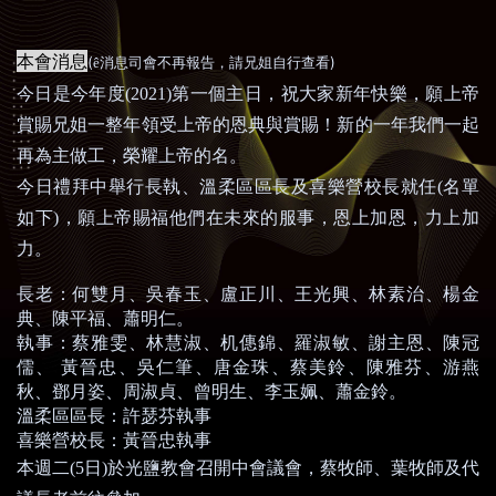
本會消息
(
)
ê
消息司會不再報告，請兄姐自行查看
今日是今年度
(2021)
第一個主日，祝大家新年快樂，願上帝
賞賜兄姐一整年領受上帝的恩典與賞賜！新的一年我們一起
再為主做工，榮耀上帝的名。
今日禮拜中舉行長執、溫柔區區長及喜樂營校長就任
(
名單
如下
)
，願上帝賜福他們在未來的服事，恩上加恩，力上加
力。
長老：何雙月、吳春玉、盧正川、王光興、林素治、楊金
典、
陳平福、蕭明仁。
執事：蔡雅雯、林慧淑、机
僡
錦、羅淑敏、謝主恩、陳冠
儒、
黃晉忠、吳仁筆、唐金珠、蔡美鈴、陳雅芬、游燕
秋、
鄧月姿、周淑貞、曾明生、李玉姵、蕭金鈴。
溫柔區區長：許瑟芬執事
喜樂營校長：黃晉忠執事
本週二
(5
日
)
於光鹽教會召開中會議會，蔡牧師、葉牧師及代