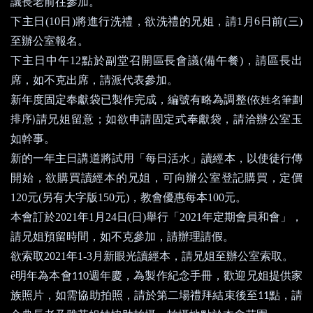
議長老前往參加。
下主日
(10
日
)
將進行洗禮，欲洗禮的兄姐，請
1
月
6
日前
(
三
)
至辦公室報名。
下主日中午
12
點於副堂召開區長會議
(
備午餐
)
，請區長出
席，如不克出席，請派代表參加。
新年度固定奉獻袋已製作完成，編號有略為調整
(
依姓名筆劃
排序
)
請兄姐留意；如欲申請固定式奉獻袋，請洽辦公室玉
如幹事。
新的一年主日講道將試用「每日活水」讀經本，以使徒行傳
開始，欲購買讀經本的兄姐，可向辦公室登記購買，定價
120
元
(
另有大字版
150
元
)
，教會優惠每本
100
元。
本會訂於
2021
年
1
月
24
日
(
日
)
舉行「
2021
年定期會員和會」，
請兄姐預留時間，如不克參加，請辦理請假。
欲索取
2021
年
1-3
月新眼光讀經本，請兄姐至辦公室索取。
ê
明年為本會
週年慶，為製作紀念手冊，歡迎兄姐提供家
110
族照片，如需協助拍照，請於第二場禮拜結束後至
點，請
11