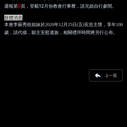
9
12
週報第
頁，登載
月份教會行事曆，請兄姐自行參閱。
肢體消息
本會李蘇秀枝姐妹於
2020
年
12
月
25
日
(
五
)
安息主懷，享年
100
歲，請代禱，願主安慰遺族，相關禮拜時間將另行公布。
上一頁