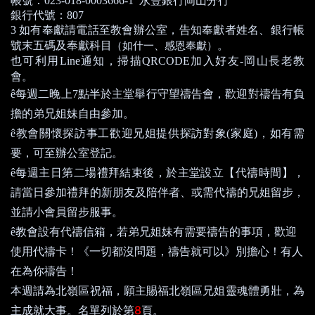
帳號：
023-018-0003666-1
永豐銀行岡山分行
銀行代號：
807
3
如有奉獻請電話至教會辦公室，告知奉獻者姓名、銀行帳
號末五碼及奉獻科目
。
（如什一、感恩奉獻）
也可利用
Line
通知，掃描
QRCODE
加入好友
-
岡山長老教
會。
ê
每週二晚上
7
點半於主堂舉行守望禱告會，歡迎對禱告有負
擔的弟兄姐妹自由參加。
ê
教會關懷探訪事工歡迎兄姐提供探訪對象
(
家庭
)
，如有需
要，可至辦公室登記。
ê
每週主日第二場禮拜結束後，於主堂設立【代禱時間】，
請當日參加禮拜的新朋友及陪伴者、或需代禱的兄姐留步，
並請小會員留步服事。
ê
教會設有代禱信箱，若弟兄姐妹有需要禱告的事項，歡迎
使用代禱卡！《一切都沒問題，禱告就可以》別擔心！有人
在為你禱告！
本週請為北嶺
區
祝福，願主賜福北嶺
區
兄姐靈魂體勇壯，為
8
主成就大事。名單列於第
頁。