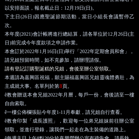
以安排面談，報名截止日：
12
月
19
日
(
日
)
。
下主日
(26
日
)
因應聖誕節期活動，當日小組長會議暫停乙
次。
本年度
(2021)
會計帳將進行總結算，請各單位於
12
月
26
日
(
主
日
)
前完成今年度款項之申請作業。
本會訂於
2022
年
1
月
16
日
(
日
)
舉行「
2022
年定期會員和會」，
請兄姐預留時間，如不克參加，請辦理請假。
請有登記訂購聖誕糕的兄姐，會後至辦公室領取。
本週請為嘉興
區
祝福，願主賜福嘉興
區
兄姐靈魂體勇壯，為
8
主成就大事。名單列於第
頁。
每戶一份
ê
教會贈送本會兄姐
2022
年月曆，
，會後請至一樓
自由索取。
ê
一樓公佈欄張貼今年度
1-11
月奉獻，請兄姐自行查看。
ê
教會印製「成長護照」，歡迎每一位弟兄姐妹前往辦公室
領取，並進行登錄，讓我們一起走在為主裝備的道路上。
ê
每週主日上午
8
點
20
分於喜樂營辦公室有禱告會，請長執、