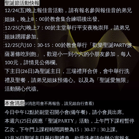
聖誕節活動快報
五
晚上報佳音活動，請有報名參與報佳音的弟兄
12/24(
)
：
於教會集合練唱後出發。
姐妹，晚上
8
00
六
晚上
：
於主堂舉行平安夜晚崇拜，請弟兄
12/25(
)
7
00
姐妹踴躍參加。
六
：
：
於教會舉行「歡樂聖誕
披
12/25(
)10
30-15
00
PARTY
薩薯條吃到飽」，歡迎小一到小六的小朋友參加，每人
元，詳情見公佈欄。
100
下主日
日
為聖誕主日，三場禮拜合併，會中舉行洗
(26
)
禮及聖餐，請弟兄姐妹預備心。以及為「聖誕愛無限」
活動關心代禱。
本會消息
(
)
ê
消息司會不再報告，請兄姐自行查看
今日中午
12
點於副堂召開小會
(
備午餐
)
，請小會員出席。
本週六
(25
日
)
因應「聖誕
PARTY
」活動，上午門下課程暫停
乙次，下午門上課程時間調整為
15
：
30-17
：
30
上課。
12
月
26
日聖誕主日舉行聖禮典，欲受洗者請向辦公室報名，