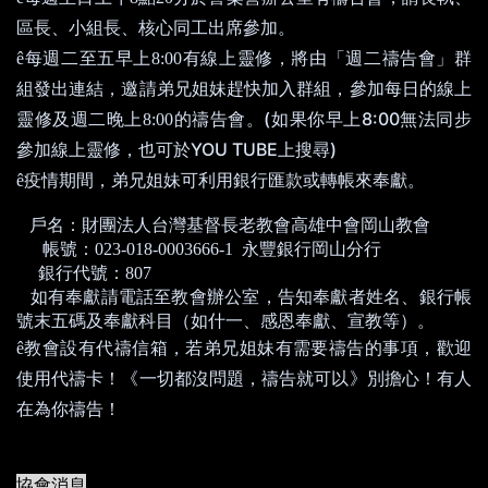
區長、小組長、核心同工出席參加。
ê
每週二至五早上
8:00
有線上靈修，將由「週二禱告會」群
組發出連結，邀請弟兄姐妹趕快加入群組，參加每日的線上
(
8:00
靈修及週二晚上
8:00
的禱告會。
如果你早上
無法同步
YOU TUBE
)
參加線上靈修，也可於
上搜尋
ê
疫情期間，弟兄姐妹可利用銀行匯款或轉帳來奉獻。
戶名：財團法人台灣基督長老教會高雄中會岡山教會
帳號：
023-018-0003666-1
永豐銀行岡山分行
銀行代號：
807
如有奉獻請電話至教會辦公室，告知奉獻者姓名、銀行帳
號末五碼及奉獻科目（如什一、感恩奉獻、宣教等）。
ê
教會設有代禱信箱，若弟兄姐妹有需要禱告的事項，歡迎
使用代禱卡！《一切都沒問題，禱告就可以》別擔心！有人
在為你禱告！
協會消息