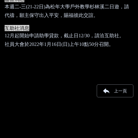
本週二
-
三
(21-22
日
)
為松年大學戶外教學杉林溪二日遊，請
代禱，願主保守出入平安，賜福彼此交誼。
互助社消息
12
月起開始申請助學貸款，截止日
12/30
，請洽互助社。
社員大會於
2022
年
1
月
16
日
(
日
)
上午
10
點
50
分召開。
上一頁