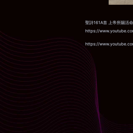
聖詩161A首 上帝所賜活
https://www.youtube.c
https://www.youtube.c