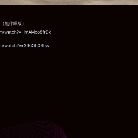
命（無伴唱版）
om/watch?v=imAMco8frDk
om/watch?v=3fKiOh06tss