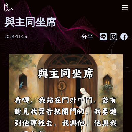
與主同坐席
分享
2024-11-25