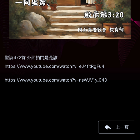
聖詩472首 外面拍門是是誰
https://www.youtube.com/watch?v=eJ4fitRgFu4
https://www.youtube.com/watch?v=nsWJV1y_040
上一頁