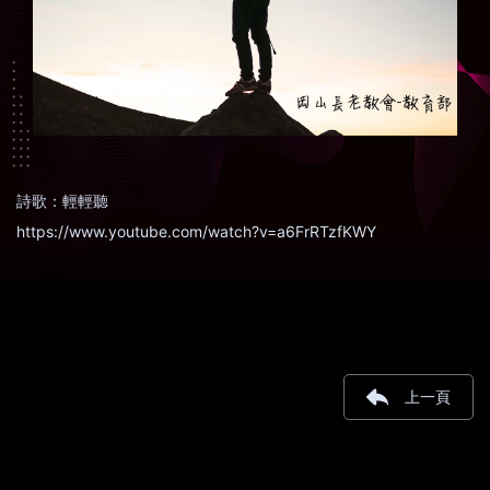
詩歌：輕輕聽
https://www.youtube.com/watch?v=a6FrRTzfKWY
上一頁