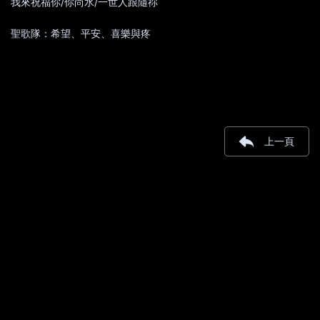
我來祝福你/你尚水/一世人跟隨祢
聖歌隊：希望、平安、喜樂與疼
上一頁