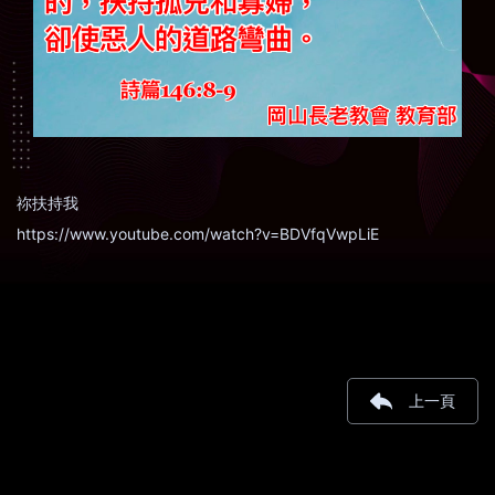
祢扶持我
https://www.youtube.com/watch?v=BDVfqVwpLiE
上一頁