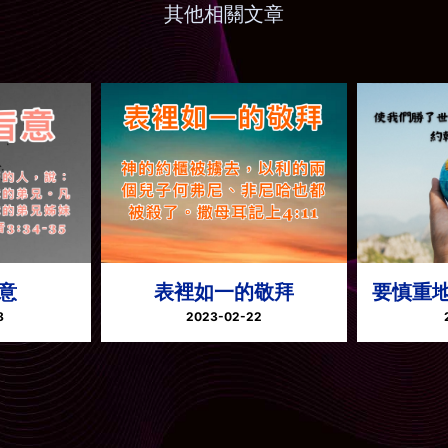
其他相關文章
意
表裡如一的敬拜
要慎重
8
2023-02-22
予以尊