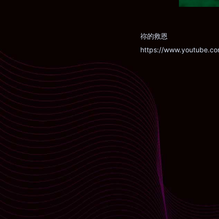
祢的救恩
https://www.youtube.co