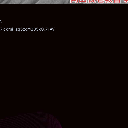
光
-ah7ick?si=zq5zdYQ05kG_71AV