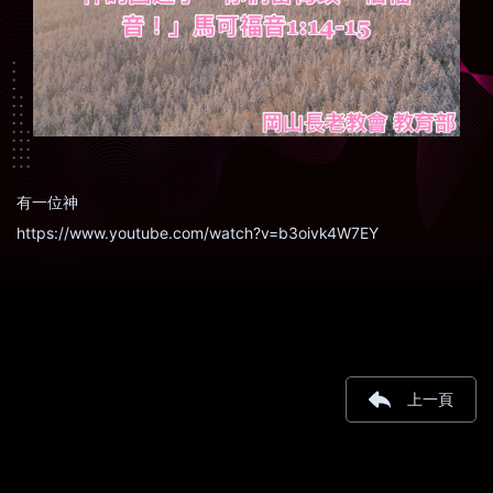
有一位神
https://www.youtube.com/watch?v=b3oivk4W7EY
上一頁