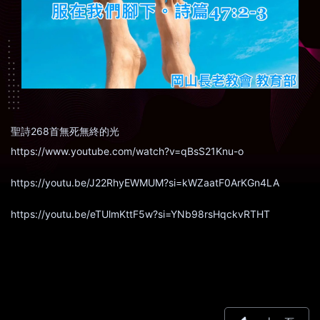
聖詩268首無死無終的光
https://www.youtube.com/watch?v=qBsS21Knu-o
https://youtu.be/J22RhyEWMUM?si=kWZaatF0ArKGn4LA
https://youtu.be/eTUlmKttF5w?si=YNb98rsHqckvRTHT