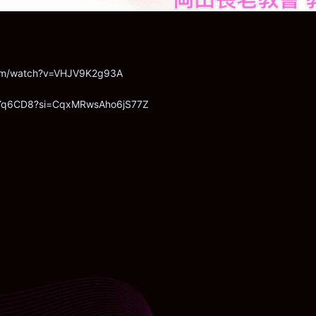
com/watch?v=VHJV9K2g93A
0LYq6CD8?si=CqxMRwsAho6jS77Z