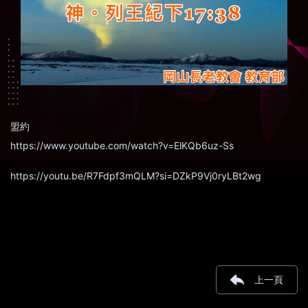
盟約
https://www.youtube.com/watch?v=ElKQb6uz-Ss
https://youtu.be/R7Fdpf3mQLM?si=DZkP9Vj0ryLBt2wg
上一頁