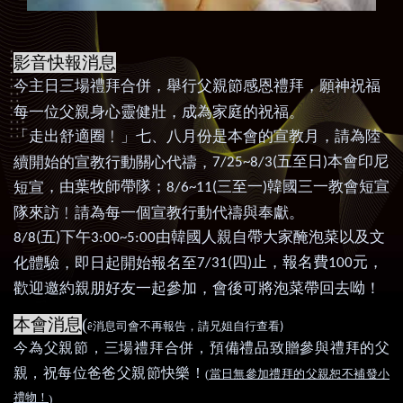
影音快報消息
今主日
三場禮拜合併，
舉行父親節感恩禮拜，願神祝福
每一位父親身心靈健壯，成為家庭的祝福。
「走出舒適圈﹗」七、八月份是本會的宣教月，請為陸
五至日
本會印尼
續開始的宣教行動關心代禱，
7/25~8/3(
)
，
由葉牧師帶隊；
三至一
韓國三一教會短宣
短宣
8/6~11(
)
隊來訪﹗請為每一個宣教行動代禱與奉獻。
五
下午
由韓國人親自帶大家醃泡菜以及文
8/8(
)
3:00~5:00
四
止，報名費
元，
化體驗，即日起開始報名至
7/31(
)
100
歡迎邀約親朋好友一起參加，會後可將泡菜帶回去呦！
本會消息
(
)
ê
消息司會不再報告，請兄姐自行查看
今
為父親節，三場禮拜合併，預備禮品致贈參與禮拜的父
親，祝每位爸爸父親節快樂！
(
當日無參加禮拜的父親恕不補發小
禮物！
)